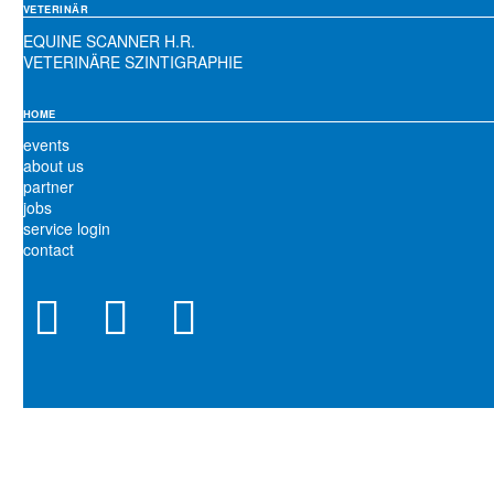
VETERINÄR
EQUINE SCANNER H.R.
VETERINÄRE SZINTIGRAPHIE
HOME
events
about us
partner
jobs
service login
contact