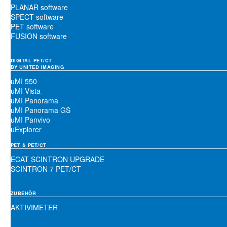
PLANAR software
SPECT software
PET software
FUSION software
DIGITAL PET/CT
BY UNITED IMAGING
uMI 550
uMI Vista
uMI Panorama
uMI Panorama GS
uMI Panvivo
uExplorer
PET & PET/CT
ECAT SCINTRON UPGRADE
SCINTRON 7 PET/CT
ZUBEHÖR
AKTIVIMETER