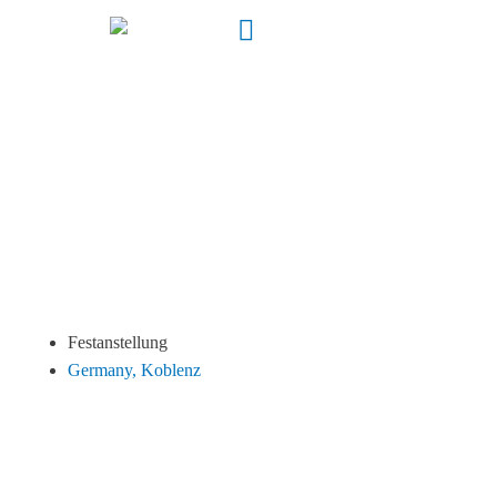
Servicetechniker im
Außendienst (m/w/d)
Medizintechnik /
Elektrotechnik
Festanstellung
Germany, Koblenz