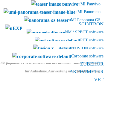
uMI Panvivo
uMI Panorama
uMI Panorama GS
SCINTRON
uEXPLORER
NM / SPECT software
PET software
PET
FUSION software
Corporate software
 die populäre ECAT-Baureihe mit der neuesten Hard- und Software
ZUBEHÖR
AKTIVIMETER
für Aufnahme, Auswertung und Quantifizierung.
VET