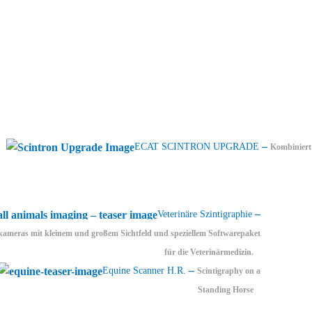
–
ECAT SCINTRON UPGRADE
Kombiniert
–
Veterinäre Szintigraphie
meras mit kleinem und großem Sichtfeld und speziellem Softwarepaket
für die Veterinärmedizin.
–
Equine Scanner H.R.
Scintigraphy on a
Standing Horse