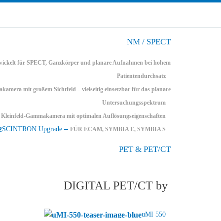
NM / SPECT
wickelt für SPECT, Ganzkörper und planare Aufnahmen bei hohem
Patientendurchsatz
era mit großem Sichtfeld – vielseitig einsetzbar für das planare
Untersuchungsspektrum
Kleinfeld-Gammakamera mit optimalen Auflösungseigenschaften
–
SCINTRON Upgrade
FÜR ECAM, SYMBIA E, SYMBIA S
PET & PET/CT
DIGITAL PET/CT by
uMI 550