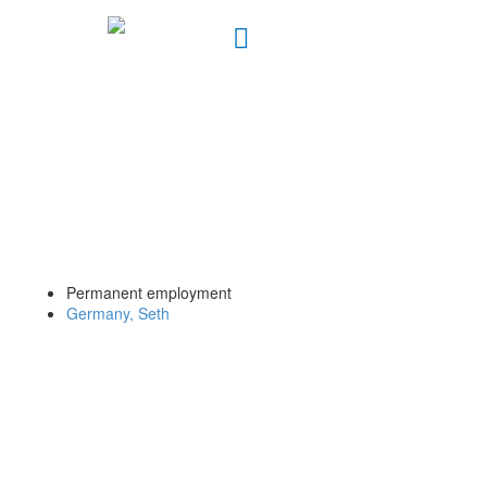
JUNIOR SALES &
PROJEKTMANAGER
(M/W/D)
Permanent employment
Germany, Seth